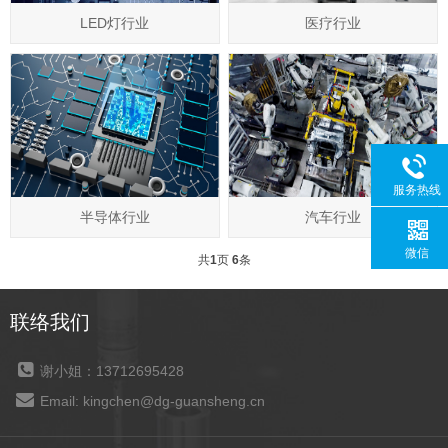
LED灯行业
医疗行业
服务热线
半导体行业
汽车行业
微信
共
1
页
6
条
联络我们
谢小姐：13712695428
Email: kingchen@dg-guansheng.cn