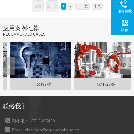
首页
上一页
1
2
下一页
末页
服务热线
应用案例推荐
微信
RECOMMENDED CASES
LED灯行业
自动化设备
联络我们
谢小姐：13712695428
Email: kingchen@dg-guansheng.cn