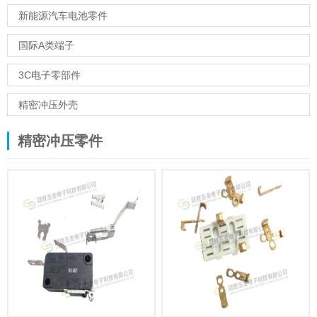
新能源汽车电池零件
国际A类端子
3C电子零部件
精密冲压外壳
精密冲压零件