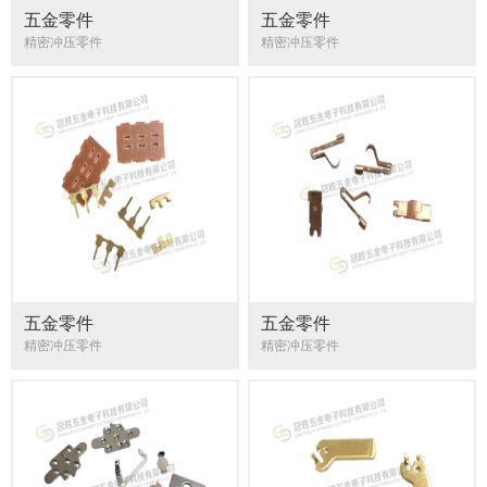
五金零件
五金零件
精密冲压零件
精密冲压零件
五金零件
五金零件
精密冲压零件
精密冲压零件