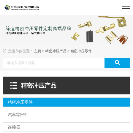
您当前的位置：
主页
>
精密冲压产品
>
精密冲压零件
精密冲压产品
精密冲压零件
汽车零部件
连接器