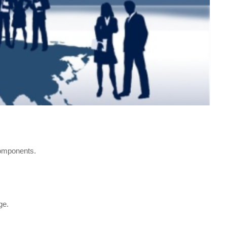
components.
ge.