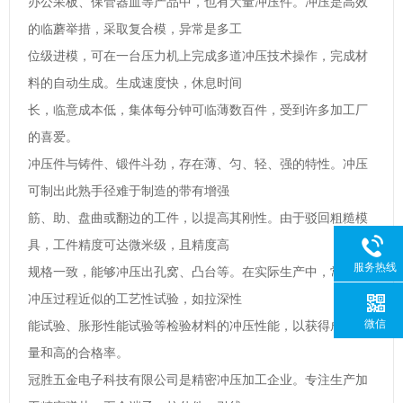
办公呆板、保管器血等产品中，也有大量冲压件。冲压是高效
的临蘑举措，采取复合模，异常是多工
位级进模，可在一台压力机上完成多道冲压技术操作，完成材
料的自动生成。生成速度快，休息时间
长，临意成本低，集体每分钟可临薄数百件，受到许多加工厂
的喜爱。
冲压件与铸件、锻件斗劲，存在薄、匀、轻、强的特性。冲压
可制出此熟手径难于制造的带有增强
筋、助、盘曲或翻边的工件，以提高其刚性。由于驳回粗糙模
具，工件精度可达微米级，且精度高
服务热线
规格一致，能够冲压出孔窝、凸台等。在实际生产中，常用与
冲压过程近似的工艺性试验，如拉深性
微信
能试验、胀形性能试验等检验材料的冲压性能，以获得成品质
量和高的合格率。
冠胜五金电子科技有限公司是精密冲压加工企业。专注生产加