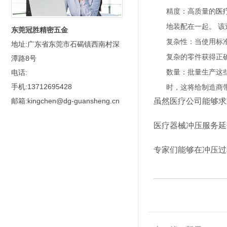
精度：高质量的
医
地装配在一起。
该
东莞冠胜精密五金
复杂性：当使用标
地址:广东省东莞市石碣镇西南村深
复杂的零件获得正
潭路8号
数量：批量生产这
电话:
手机:13712695428
时，这将给制造商
虽然医疗公司能够求
邮箱:kingchen@dg-guansheng.cn
医疗器械冲压服务延
专家们能够在冲压过