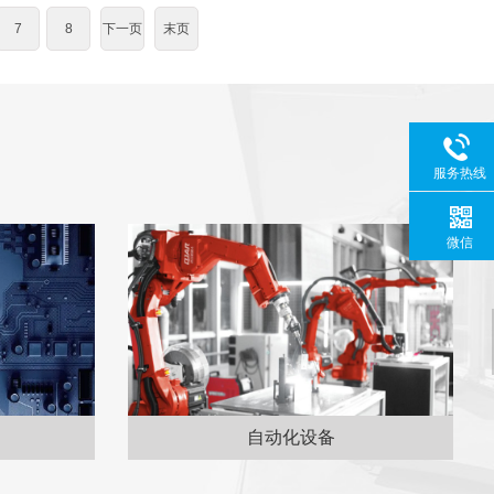
7
8
下一页
末页
服务热线
微信
自动化设备