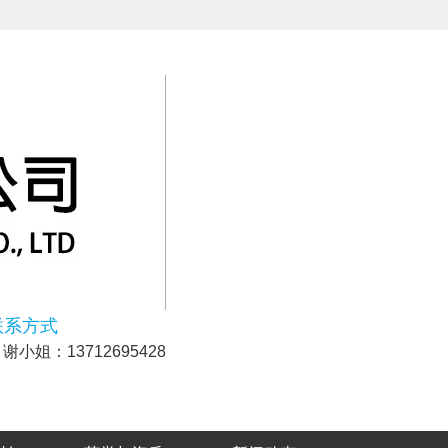
联系方式
谢小姐：13712695428