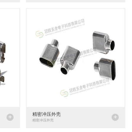
精密冲压外壳
+
+
精密冲压外壳