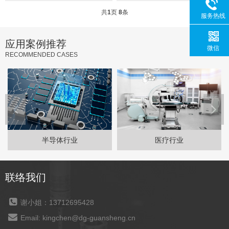
共
1
页
8
条
服务热线
应用案例推荐
微信
RECOMMENDED CASES
半导体行业
医疗行业
联络我们
谢小姐：13712695428
Email: kingchen@dg-guansheng.cn